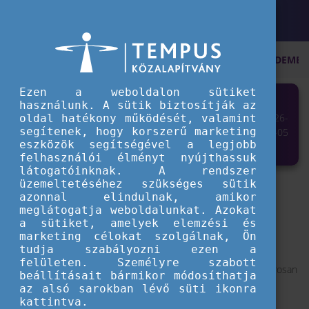
KEZDŐOLDAL
AKTUÁLIS
3 OK, AMIÉRT NEM ÉRDEMES
Ezen a weboldalon sütiket
3 OK, AMIÉRT NEM ÉRDEMES
használunk. A sütik biztosítják az
2026-
oldal hatékony működését, valamint
FIGYELMEN KÍVÜL HAGYNI AZ
segítenek, hogy korszerű marketing
06-05
OKLEVÉLMELLÉKLETET
eszközök segítségével a legjobb
felhasználói élményt nyújthassuk
látogatóinknak. A rendszer
üzemeltetéséhez szükséges sütik
Az egyetemi tanulmányok utolsó heteinek végéhez
azonnal elindulnak, amikor
közeledve a legtöbb végzős hallgató gondolatai a
meglátogatja weboldalunkat. Azokat
a sütiket, amelyek elemzési és
szakdolgozat-védések, a záróvizsgák és a várva várt
marketing célokat szolgálnak, Ön
diplomaosztó ünnepség körül forognak.
tudja szabályozni ezen a
felületen. Személyre szabott
Miközben a kemény munka gyümölcseként a végzettek hamarosan
beállításait bármikor módosíthatja
kézhez vehetik a diplomájukat, egy másik fontos hivatalos
az alsó sarokban lévő süti ikonra
dokumentum is rendelkezésre áll, amelyet a felsőoktatási
kattintva.