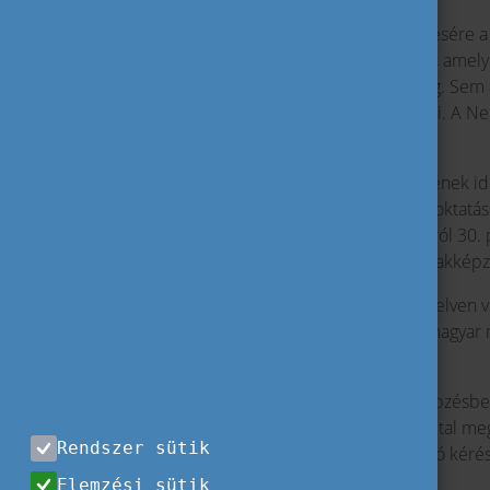
Amennyiben a hallgató/volt hallgató kérésére a 
hallgató/volt hallgató jogorvoslattal élhet, am
pontja (A jogorvoslat joga)
határozza meg. Sem a
hatásköre egyedi hallgatói ügyben eljárni. A Ne
tájékoztatást adhat.
A képzés megkezdésének és befejezésének idő
szabályok eltérőek aszerint, hogy a felsőoktatá
évi CCIV. törvény a nemzeti felsőoktatásról 30. 
a mesterszakon, illetve a felsőoktatási szakképz
52. § (1) Az oklevelet magyar és angol nyelven
nyelven és a nemzetiség nyelvén, nem magyar n
kiadni.
52. §
(2) Az alapképzésben és mesterképzésben,
Európai Bizottság és az Európa Tanács által me
Rendszer sütik
nemzetiségi képzés esetében - a hallgató kérésé
Elemzési sütik