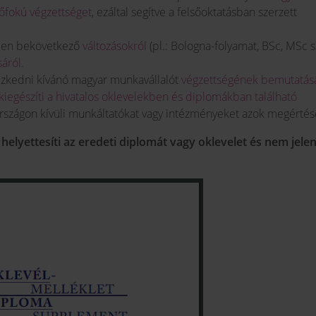
őfokú végzettséget
, ezáltal segítve a felsőoktatásban szerzett
rben bekövetkező
változásokról
(pl.: Bologna-folyamat, BSc, MSc s
sáról.
yezkedni kívánó magyar munkavállalót
végzettségének bemutatás
kiegészíti a hivatalos oklevelekben és diplomákban található
országon kívüli munkáltatókat vagy intézményeket azok megérté
elyettesíti az eredeti diplomát vagy oklevelet és nem jelen