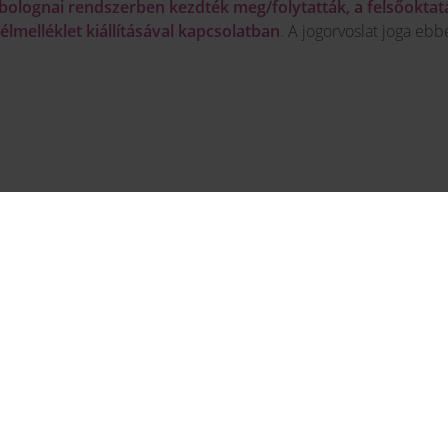
bolognai rendszerben kezdték meg/folytatták, a felsőoktat
élmelléklet kiállításával kapcsolatban
.
A jogorvoslat joga ebb