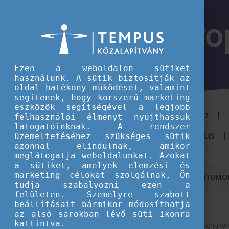
Ezen a weboldalon sütiket
használunk. A sütik biztosítják az
oldal hatékony működését, valamint
segítenek, hogy korszerű marketing
eszközök segítségével a legjobb
MI AZ EUROPASS?
felhasználói élményt nyújthassuk
látogatóinknak. A rendszer
AKTUÁLIS
üzemeltetéséhez szükséges sütik
azonnal elindulnak, amikor
meglátogatja weboldalunkat. Azokat
a sütiket, amelyek elemzési és
marketing célokat szolgálnak, Ön
KEZDŐOLDAL
EUROPASS DOKUMENTUMO
tudja szabályozni ezen a
felületen. Személyre szabott
beállításait bármikor módosíthatja
Mi az az Europass oklevélmelléklet?
az alsó sarokban lévő süti ikonra
kattintva.
Az Europass oklevélmelléklet segítségév