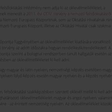
felsőoktatási intézmény nem adja ki az oklevélmellékletet, a
elynek menetét a
2011. évi CCIV. törvény a nemzeti felsőoktatásról
 Nemzeti Europass Központnak, sem az Oktatási Hivatalnak nin
mzeti Europass Központ, illetve az Oktatási Hivatal csak szakmai
pontja függvényében az oklevélmelléklet kiadására vonatkozó
si törvény az adott időszakra hogyan rendelkezik/rendelkezett. A
pontja szerint a bolognai rendszerben tanult hallgatók esetén az 
ésben az oklevélmellékletet ki kell adni.
 vagy magyar és latin nyelven, nemzetiségi képzés esetében magy
yelven folyó képzés esetén magyar nyelven és a képzés nyelvén
 felsőoktatási szakképzésben szerzett oklevél mellé ki kell adn
ghatározott oklevélmellékletet magyar és angol nyelven, valamin
re - az érintett nemzetiség nyelvén. Az oklevélmelléklet közoki