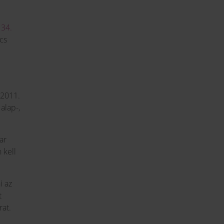
 34.
cs
 2011.
alap-,
ar
 kell
i az
t
rat.