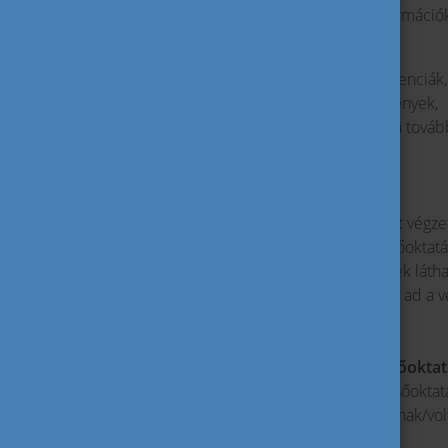
Az Europass oklevélmelléklet olyan információ
kifejtésre:
megszerzett készségek és kompetenciák,
végzettség szintje és vizsgaeredmények,
felvételi követelmények, valamint a továb
rendszere.
Miért hasznos az oklevélmelléklet?
részletes információt nyújt az adott végze
nyomon követhetőek benne a felsőoktatá
az intézmények közötti különbségek látha
külföldi diploma esetén segítséget ad a 
Hogyan lehet hozzájutni?
Az Europass oklevélmellékletet a felsőokt
egybekötötten
. Az oklevelet kiállító felsőokt
kapcsolatos probléma esetén a hallgatónak/vol
fordulnia.