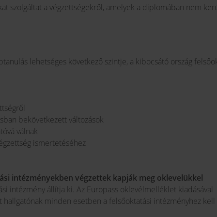
kat szolgáltat a végzettségekről, amelyek a diplomában nem ker
btanulás lehetséges következő szintje, a kibocsátó ország felsőok
ttségről
sban bekövetkezett változások
tóvá válnak
végzettség ismertetéséhez
atási intézményekben végzettek kapják meg oklevelükkel
atási intézmény állítja ki. Az Europass oklevélmelléklet kiadásával
t hallgatónak minden esetben a felsőoktatási intézményhez kell