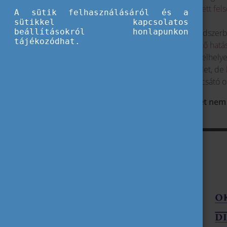
megismerhetik az itthon megszerzett fels
A sütik felhasználásáról és a
végzettség elismerését.
sütikkel kapcsolatos
beállításokról honlapunkon
Tájékoztat a
hazai felsőoktatási rendsze
tájékozódhat.
és azoknak a kompetenciákat érintő hatá
Segíti
a külföldön tanult, de itthon elhel
Nem helyettesíti az eredeti oklevelet, de
információkat,
ezzel segítve a kibocsátó 
Fontos tudni, hogy az oklevélmelléklet nem h
végzettség automatikus elismerését!