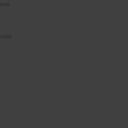
ülnek
tatási