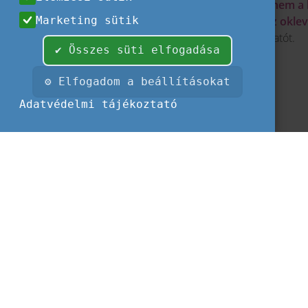
Azok esetében, akik tanulmányaikat nem a 
Marketing sütik
intézmény tájékoztatását kell kérni az oklev
esetben is megilleti a hallgatót/volt hallgatót.
✔ Összes süti elfogadása
⚙ Elfogadom a beállításokat
Adatvédelmi tájékoztató