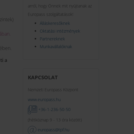
arról, hogy Önnek mit nyújtanak az
Europass szolgáltatások!
zintek)
Álláskeresőknek
Oktatási intézmények
ában.
Partnereknek
Munkavállalóknak
sében.
ti a
KAPCSOLAT
Nemzeti Europass Központ
www.europass.hu
+36-1-236-50-50
(hétköznap 9 - 13 óra között)
europass@tpf.hu