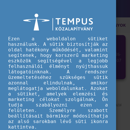
KEZDŐOLDAL
AKTUÁLIS
KÜLFÖLDI TANULMÁNYOK ÉS
Ezen a weboldalon sütiket
KÜLFÖLDI TANULMÁNYOK ÉS
használunk. A sütik biztosítják az
oldal hatékony működését, valamint
SZAKMAI GYAKORLATOK
2026-
segítenek, hogy korszerű marketing
IGAZOLÁSA EGYSÉGES EURÓPAI
07-07
eszközök segítségével a legjobb
felhasználói élményt nyújthassuk
KERETBEN
látogatóinknak. A rendszer
üzemeltetéséhez szükséges sütik
azonnal elindulnak, amikor
meglátogatja weboldalunkat. Azokat
Így segít az Europass mobilitási igazolvány!
a sütiket, amelyek elemzési és
A nemzetközi programok során szerzett tapasztalatok és
marketing célokat szolgálnak, Ön
kompetenciák elismertetése sokszor ütközik akadályokba a hazai
tudja szabályozni ezen a
felületen. Személyre szabott
vagy külföldi munkaerőpiacon. Az
Europass mobilitási
beállításait bármikor módosíthatja
igazolvány
egy olyan egységes európai dokumentum, amely
az alsó sarokban lévő süti ikonra
hitelesen és részletesen mutatja be a határokon túli
kattintva.
tanulmányutak, szakmai gyakorlatok, továbbképzések vagy