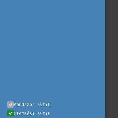
Rendszer sütik
Elemzési sütik