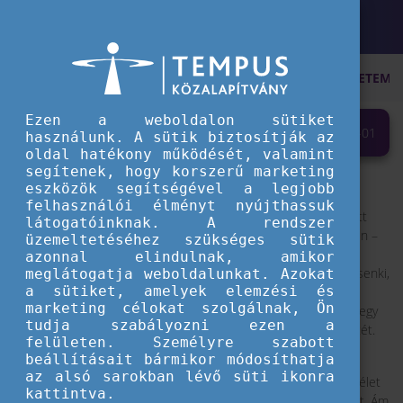
KEZDŐOLDAL
AKTUÁLIS
ELSŐ LÉPÉSEK AZ EGYETEME
Ezen a weboldalon sütiket
ELSŐ LÉPÉSEK AZ EGYETEMEN
2025-08-01
használunk. A sütik biztosítják az
oldal hatékony működését, valamint
segítenek, hogy korszerű marketing
Miért éri meg tudatosnak lenni már az elejétől kezdve?
eszközök segítségével a legjobb
felhasználói élményt nyújthassuk
Az egyetem az élet egyik legizgalmasabb időszaka, tele a felnőtt
látogatóinknak. A rendszer
élet szépségeivel és kihívásaival. Már rajtunk múlik – jó esetben –
üzemeltetéséhez szükséges sütik
tanulási stratégiánk, továbbtanulásunk. Az önállóság nagyfokú
azonnal elindulnak, amikor
szabadságot jelent, cserébe azonban már nem áll mellettünk senki,
meglátogatja weboldalunkat. Azokat
a sütiket, amelyek elemzési és
hogy elkészül-e időben a beadandó, biztosítva a szép
marketing célokat szolgálnak, Ön
vizsgaeredményt. Ez a szabadság nagy felelősséggel is jár, ám egy
tudja szabályozni ezen a
kis
tudatossággal
megkönnyíthetjük önmagunk jövőbeni életét.
felületen. Személyre szabott
beállításait bármikor módosíthatja
Beiratkoztál már a gólyatáborba, netán találkoztál is leendő
az alsó sarokban lévő süti ikonra
szaktársaiddal, megismerted a felsőbb évesektől az egyetemi élet
kattintva.
legfontosabb helyszíneit, és azt is, hogy kihez ne vegyél fel órát. Ám